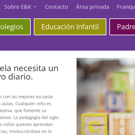
Sobre E&K
Contacto
Área privada
Franqu
olegios
Educación Infantil
Padr
uela necesita un
o diario.
o con las mejores escuelas
as aulas. Cualquier niño es
reativa, que fomente su
ativos. La pedagogía del siglo
los niños quienes aprendan
ias, involucrándose en lo