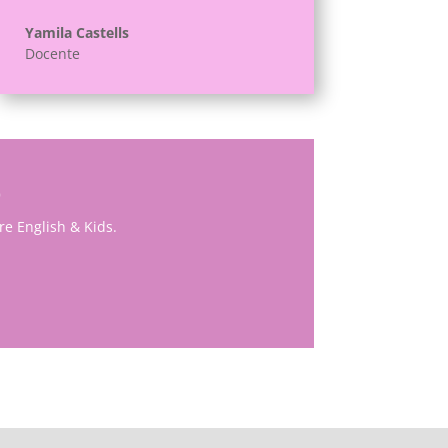
Yamila Castells
Docente
o
e English & Kids.